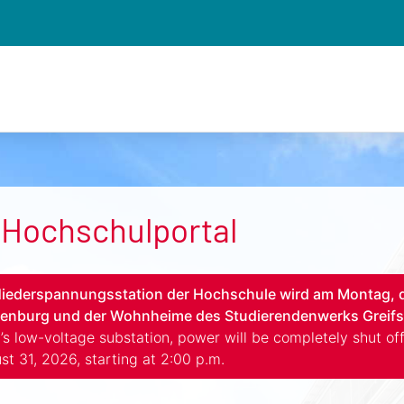
Hochschulportal
iederspannungsstation der Hochschule wird am Montag, de
nburg und der Wohnheime des Studierendenwerks Greifswa
’s low-voltage substation, power will be completely shut o
st 31, 2026, starting at 2:00 p.m.