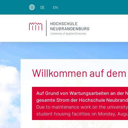
Menu
DE
EN
Willkommen auf dem 
Auf Grund von Wartungsarbeiten an der N
gesamte Strom der Hochschule Neubrande
Due to maintenance work on the university
student housing facilities on Monday, Augu